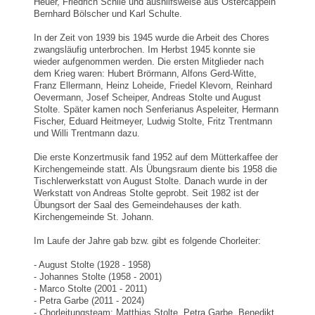
Heuer, Friedrich Schlie und aushilfsweise aus Ostercappeln
Bernhard Bölscher und Karl Schulte.
In der Zeit von 1939 bis 1945 wurde die Arbeit des Chores
zwangsläufig unterbrochen. Im Herbst 1945 konnte sie
wieder aufgenommen werden. Die ersten Mitglieder nach
dem Krieg waren: Hubert Brörmann, Alfons Gerd-Witte,
Franz Ellermann, Heinz Loheide, Friedel Klevorn, Reinhard
Oevermann, Josef Scheiper, Andreas Stolte und August
Stolte. Später kamen noch Senferianus Aspeleiter, Hermann
Fischer, Eduard Heitmeyer, Ludwig Stolte, Fritz Trentmann
und Willi Trentmann dazu.
Die erste Konzertmusik fand 1952 auf dem Mütterkaffee der
Kirchengemeinde statt. Als Übungsraum diente bis 1958 die
Tischlerwerkstatt von August Stolte. Danach wurde in der
Werkstatt von Andreas Stolte geprobt. Seit 1982 ist der
Übungsort der Saal des Gemeindehauses der kath.
Kirchengemeinde St. Johann.
Im Laufe der Jahre gab bzw. gibt es folgende Chorleiter:
- August Stolte (1928 - 1958)
- Johannes Stolte (1958 - 2001)
- Marco Stolte (2001 - 2011)
- Petra Garbe (2011 - 2024)
- Chorleitungsteam: Matthias Stolte, Petra Garbe, Benedikt